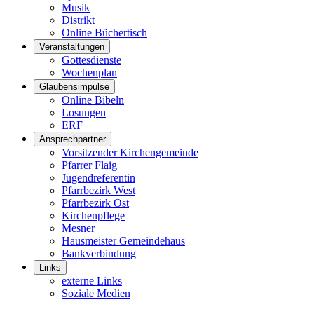
Musik
Distrikt
Online Büchertisch
Veranstaltungen
Gottesdienste
Wochenplan
Glaubensimpulse
Online Bibeln
Losungen
ERF
Ansprechpartner
Vorsitzender Kirchengemeinde
Pfarrer Flaig
Jugendreferentin
Pfarrbezirk West
Pfarrbezirk Ost
Kirchenpflege
Mesner
Hausmeister Gemeindehaus
Bankverbindung
Links
externe Links
Soziale Medien