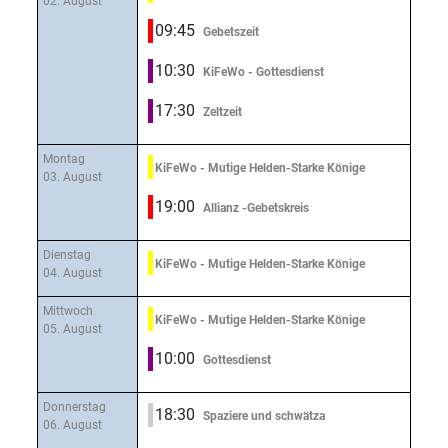
02. August
09:45
Gebetszeit
10:30
KiFeWo - Gottesdienst
17:30
Zeltzeit
Montag
KiFeWo - Mutige Helden-Starke Könige
03. August
19:00
Allianz -Gebetskreis
Dienstag
KiFeWo - Mutige Helden-Starke Könige
04. August
Mittwoch
KiFeWo - Mutige Helden-Starke Könige
05. August
10:00
Gottesdienst
Donnerstag
18:30
Spaziere und schwätza
06. August