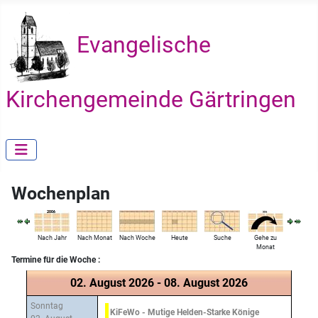
Evangelische
Kirchengemeinde Gärtringen
Wochenplan
Nach Jahr
Nach Monat
Nach Woche
Heute
Suche
Gehe zu
Monat
Termine für die Woche :
02. August 2026 - 08. August 2026
Sonntag
KiFeWo - Mutige Helden-Starke Könige