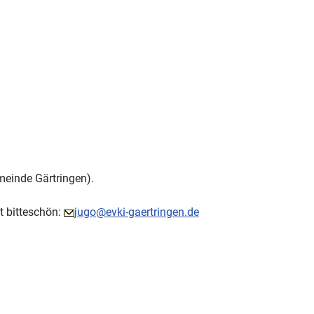
meinde Gärtringen).
t bitteschön:
jugo@evki-gaertringen.de